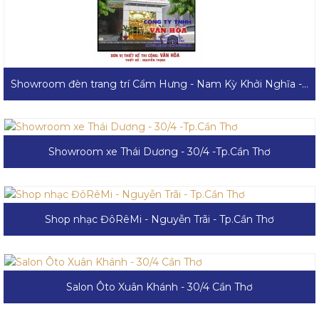
Showroom đèn trang trí Cẩm Hưng - Nam Kỳ Khởi Nghĩa - Tp.Cần Thơ
Showroom xe Thái Dương - 30/4 -Tp.Cần Thơ
Shop nhạc ĐôRêMi - Nguyễn Trãi - Tp.Cần Thơ
Salon Ôto Xuân Khánh - 30/4 Cần Thơ