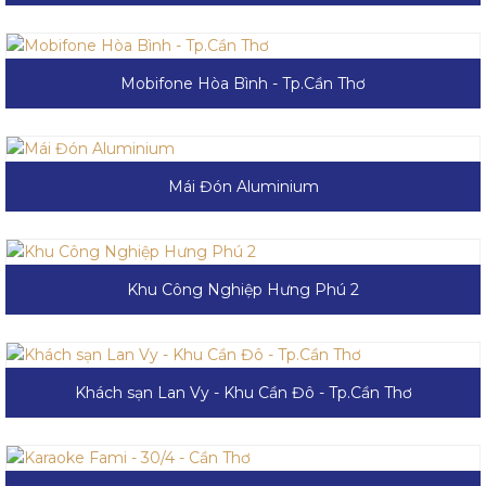
Mobifone Hòa Bình - Tp.Cần Thơ
Mái Đón Aluminium
Khu Công Nghiệp Hưng Phú 2
Khách sạn Lan Vy - Khu Cần Đô - Tp.Cần Thơ