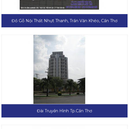
Đồ Gỗ Nội Thất Nhựt Thanh, Trần Văn Khéo, Cần Thơ
Đài Truyền Hình Tp.Cần Thơ