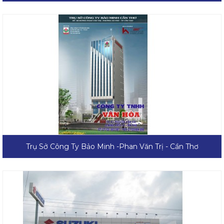
Trụ Sở Công Ty Bảo Minh -Phan Văn Trị - Cần Thơ