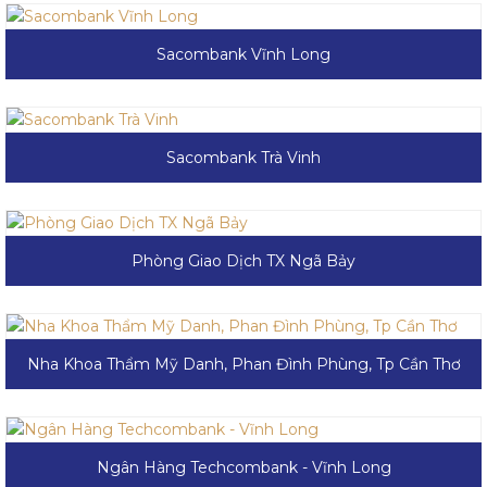
Sacombank Vĩnh Long
Sacombank Trà Vinh
Phòng Giao Dịch TX Ngã Bảy
Nha Khoa Thẩm Mỹ Danh, Phan Đình Phùng, Tp Cần Thơ
Ngân Hàng Techcombank - Vĩnh Long