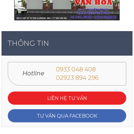
THÔNG TIN
0933 048 408
Hotline
02923 894 296
LIÊN HỆ TƯ VẤN
TƯ VẤN QUA FACEBOOK