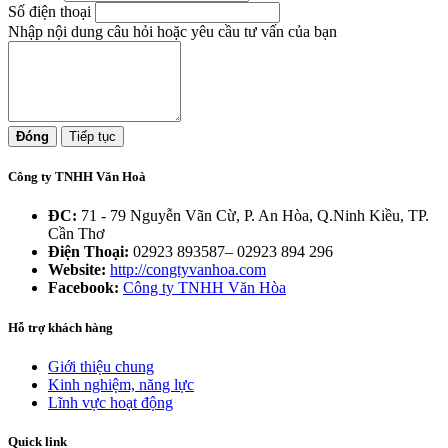
Số điện thoại
Nhập nội dung câu hỏi hoặc yêu cầu tư vấn của bạn
Đóng
Tiếp tục
Công ty TNHH Văn Hoà
ĐC:
71 - 79 Nguyễn Vãn Cừ, P. An Hòa, Q.Ninh Kiều, TP.
Cần Thơ
Điện Thoại:
02923 893587– 02923 894 296
Website:
http://congtyvanhoa.com
Facebook:
Công ty TNHH Văn Hòa
Hỗ trợ khách hàng
Giới thiệu chung
Kinh nghiệm, năng lực
Lĩnh vực hoạt động
Quick link