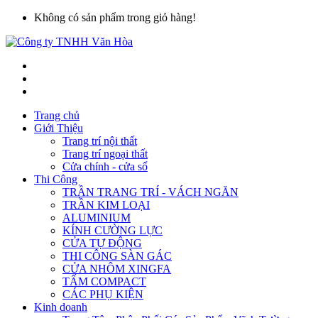
Không có sản phẩm trong giỏ hàng!
Trang chủ
Giới Thiệu
Trang trí nội thất
Trang trí ngoại thất
Cửa chính - cửa sổ
Thi Công
TRẦN TRANG TRÍ - VÁCH NGĂN
TRẦN KIM LOẠI
ALUMINIUM
KÍNH CƯỜNG LỰC
CỬA TỰ ĐỘNG
THI CÔNG SÀN GÁC
CỬA NHÔM XINGFA
TẤM COMPACT
CÁC PHỤ KIỆN
Kinh doanh