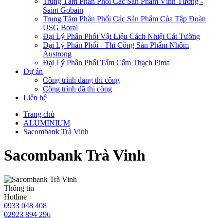
Trung Tâm Phân Phối Các Sản Phẩm Vĩnh Tường -
Saint Gobain
Trung Tâm Phân Phối Các Sản Phẩm Của Tập Đoàn
USG Boral
Đại Lý Phân Phối Vật Liệu Cách Nhiệt Cát Tường
Đại Lý Phân Phối - Thi Công Sản Phẩm Nhôm
Austrong
Đại Lý Phân Phối Tấm Cẩm Thạch Pima
Dự án
Công trình đang thi công
Công trình đã thi công
Liên hệ
Trang chủ
ALUMINIUM
Sacombank Trà Vinh
Sacombank Trà Vinh
Thông tin
Hotline
0933 048 408
02923 894 296