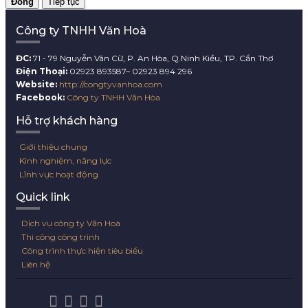
Đóng
Tiếp tục
Công ty TNHH Văn Hoà
ĐC:
71 - 79 Nguyễn Vãn Cừ, P. An Hòa, Q.Ninh Kiều, TP. Cần Thơ
Điện Thoại:
02923 893587– 02923 894 296
Website:
http://congtyvanhoa.com
Facebook:
Công ty TNHH Văn Hòa
Hỗ trợ khách hàng
Giới thiệu chung
Kinh nghiệm, năng lực
Lĩnh vực hoạt động
Quick link
Dịch vụ công ty Văn Hoà
Thi công công trình
Công trình thực hiện tiêu biểu
Liên hệ