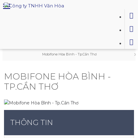
Không có sản phẩm trong giỏ hàng!
Trang chủ
ALUMINIUM
Mobifone Hòa Bình - Tp.Cần Thơ
MOBIFONE HÒA BÌNH -
TP.CẦN THƠ
THÔNG TIN