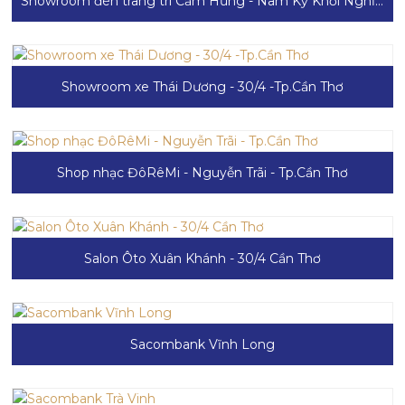
Showroom đèn trang trí Cẩm Hưng - Nam Kỳ Khởi Nghĩa - Tp.Cần Thơ
Showroom xe Thái Dương - 30/4 -Tp.Cần Thơ
Shop nhạc ĐôRêMi - Nguyễn Trãi - Tp.Cần Thơ
Salon Ôto Xuân Khánh - 30/4 Cần Thơ
Sacombank Vĩnh Long