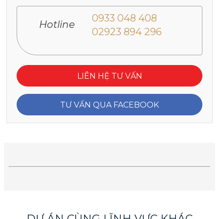
0933 048 408
Hotline
02923 894 296
LIÊN HỆ TƯ VẤN
TƯ VẤN QUA FACEBOOK
DỰ ÁN CÙNG LĨNH VỰC KHÁC