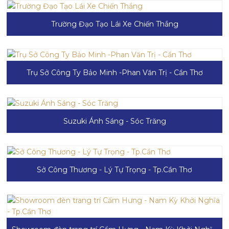
Trường Đạo Tạo Lái Xe Chiến Thắng
Trụ Sở Công Ty Bảo Minh -Phan Văn Trị - Cần Thơ
Suzuki Ánh Sáng - Sóc Trăng
Sở Công Thương - Lý Tự Trọng - Tp.Cần Thơ