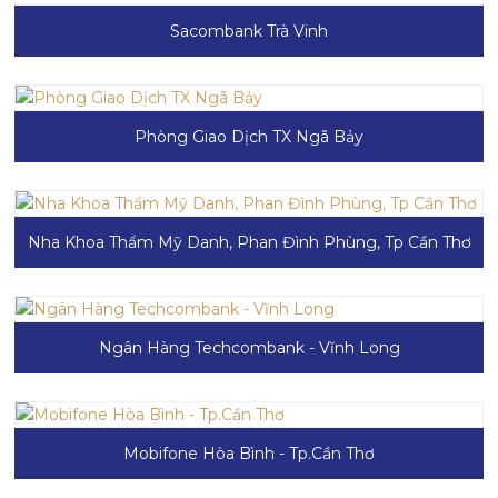
Sacombank Trà Vinh
Phòng Giao Dịch TX Ngã Bảy
Nha Khoa Thẩm Mỹ Danh, Phan Đình Phùng, Tp Cần Thơ
Ngân Hàng Techcombank - Vĩnh Long
Mobifone Hòa Bình - Tp.Cần Thơ