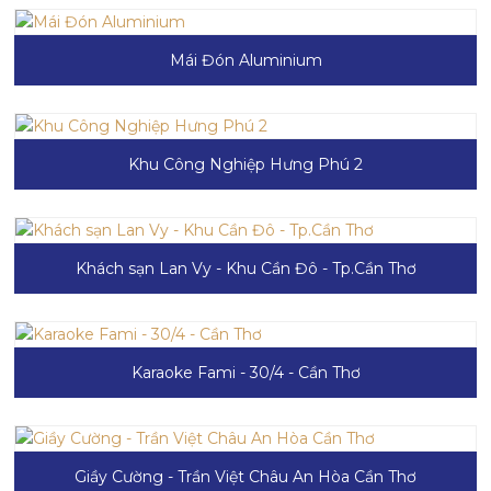
Mái Đón Aluminium
Khu Công Nghiệp Hưng Phú 2
Khách sạn Lan Vy - Khu Cần Đô - Tp.Cần Thơ
Karaoke Fami - 30/4 - Cần Thơ
Giầy Cường - Trần Việt Châu An Hòa Cần Thơ