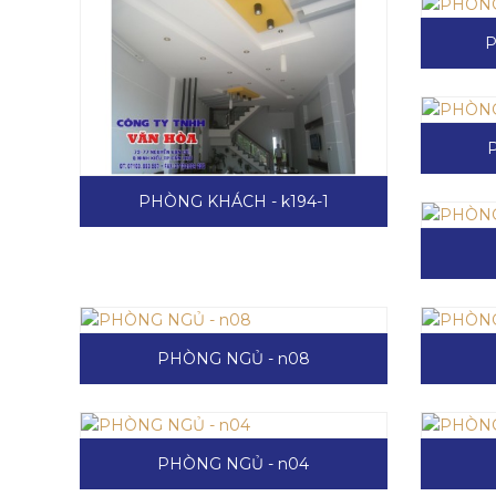
P
PHÒNG KHÁCH - k194-1
PHÒNG NGỦ - n08
PHÒNG NGỦ - n04