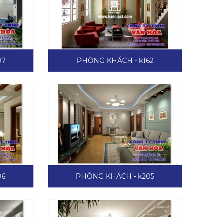
07
PHÒNG KHÁCH - k162
06
PHÒNG KHÁCH - k205