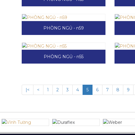
PHÒNG NGỦ - n59
PHÒNG NGỦ - n55
|<
<
1
2
3
4
5
6
7
8
9