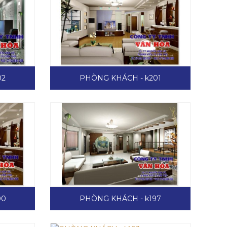
02
PHÒNG KHÁCH - k201
00
PHÒNG KHÁCH - k197