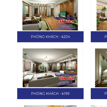
PHÒNG KHÁCH - k204
P
PHÒNG KHÁCH - k199
P