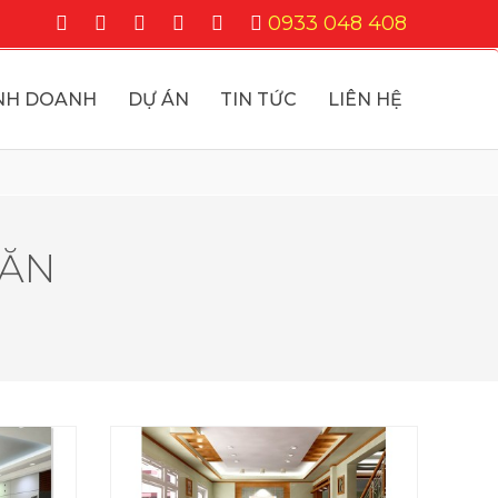
0933 048 408
NH DOANH
DỰ ÁN
TIN TỨC
LIÊN HỆ
GĂN