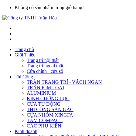
Không có sản phẩm trong giỏ hàng!
Trang chủ
Giới Thiệu
Trang trí nội thất
Trang trí ngoại thất
Cửa chính - cửa sổ
Thi Công
TRẦN TRANG TRÍ - VÁCH NGĂN
TRẦN KIM LOẠI
ALUMINIUM
KÍNH CƯỜNG LỰC
CỬA TỰ ĐỘNG
THI CÔNG SÀN GÁC
CỬA NHÔM XINGFA
TẤM COMPACT
CÁC PHỤ KIỆN
Kinh doanh