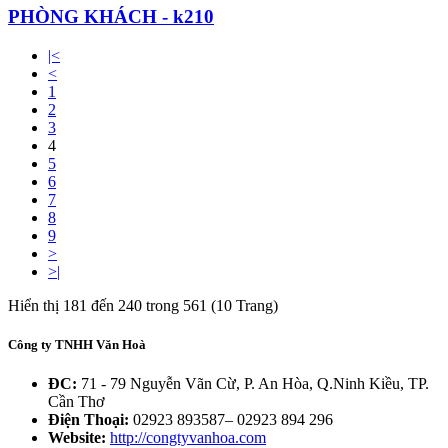
PHÒNG KHÁCH - k210
|<
<
1
2
3
4
5
6
7
8
9
>
>|
Hiển thị 181 đến 240 trong 561 (10 Trang)
Công ty TNHH Văn Hoà
ĐC:
71 - 79 Nguyễn Vãn Cừ, P. An Hòa, Q.Ninh Kiều, TP.
Cần Thơ
Điện Thoại:
02923 893587– 02923 894 296
Website:
http://congtyvanhoa.com