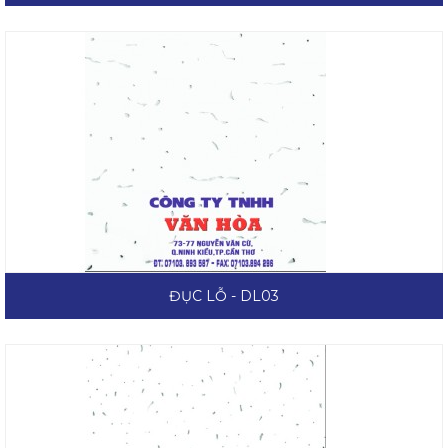
ĐỤC LỖ - DL03