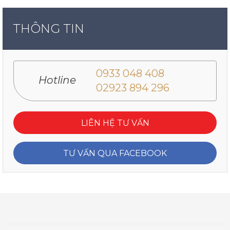
THÔNG TIN
0933 048 408
Hotline
02923 894 296
LIÊN HỆ TƯ VẤN
TƯ VẤN QUA FACEBOOK