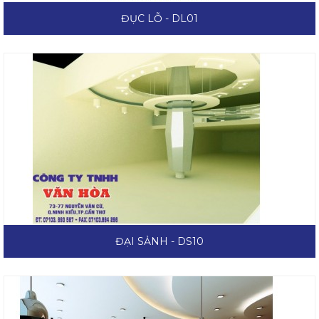
ĐỤC LỖ - DL01
ĐẠI SẢNH - DS10