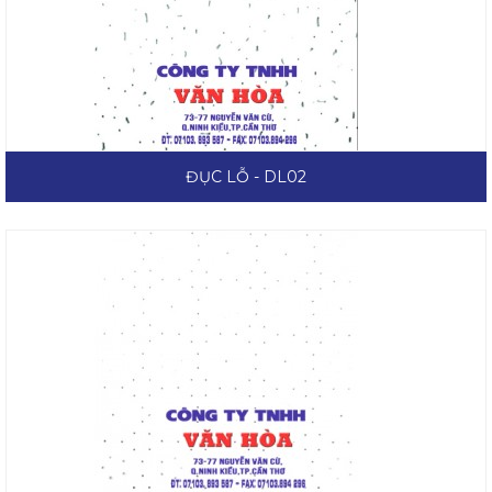
ĐỤC LỖ - DL02