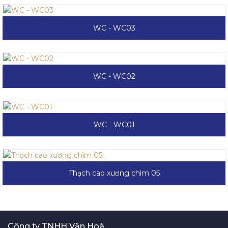
WC - WC03
WC - WC02
WC - WC01
Thạch cao xương chìm 05
Công ty TNHH Văn Hoà