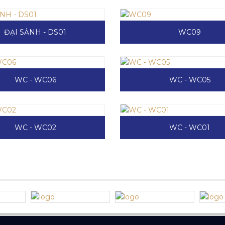
ĐẠI SẢNH - DS01
WC09
WC - WC06
WC - WC05
WC - WC02
WC - WC01