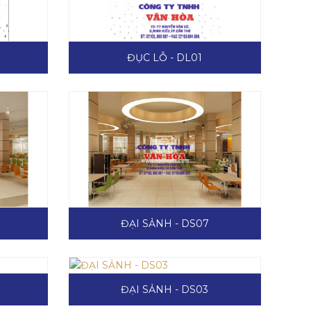
ĐỤC LỖ - DL01
ĐẠI SẢNH - DS07
ĐẠI SẢNH - DS03