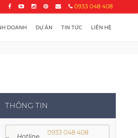
0933 048 408
NH DOANH
DỰ ÁN
TIN TỨC
LIÊN HỆ
THÔNG TIN
0933 048 408
Hotline