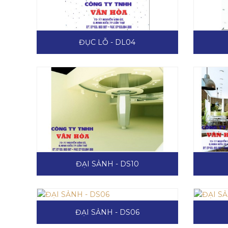
ĐỤC LỖ - DL04
ĐẠI SẢNH - DS10
ĐẠI SẢNH - DS06