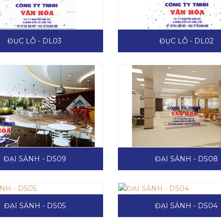
ĐỤC LỖ - DL03
ĐỤC LỖ - DL02
ĐẠI SẢNH - DS09
ĐẠI SẢNH - DS08
ĐẠI SẢNH - DS05
ĐẠI SẢNH - DS04