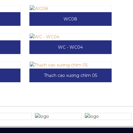
WC08
WC - WC04
Thạch cao xương chìm 05