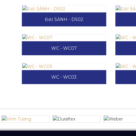
ĐẠI SẢNH - DS02
WC - WC07
WC - WC03