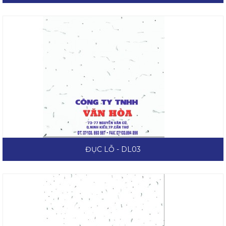
ĐỤC LỖ - DL03