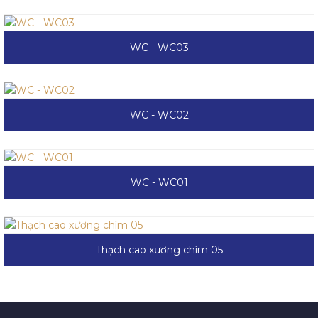
WC - WC03
WC - WC02
WC - WC01
Thạch cao xương chìm 05