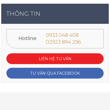
THÔNG TIN
0933 048 408
Hotline
02923 894 296
LIÊN HỆ TƯ VẤN
TƯ VẤN QUA FACEBOOK