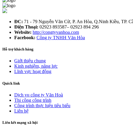
ĐC:
71 - 79 Nguyễn Vãn Cừ, P. An Hòa, Q.Ninh Kiều, TP. C
Điện Thoại:
02923 893587– 02923 894 296
Website:
http://congtyvanhoa.com
Facebook:
Công ty TNHH Văn Hòa
Hỗ trợ khách hàng
Giới thiệu chung
Kinh nghiệm, năng lực
Lĩnh vực hoạt động
Quick link
Dịch vụ công ty Văn Hoà
Thi công công trình
Công trình thực hiện tiêu biểu
Liên hệ
Liên kết mạng xã hội