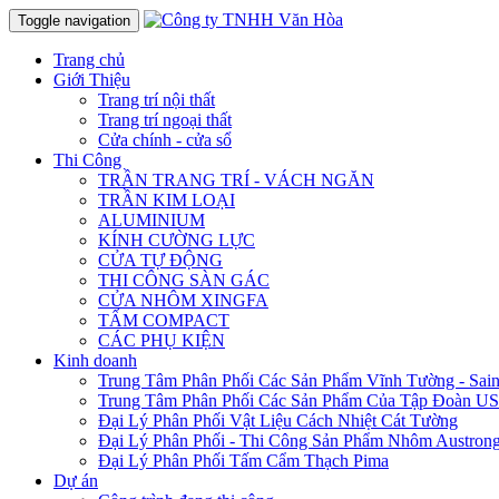
Toggle navigation
Trang chủ
Giới Thiệu
Trang trí nội thất
Trang trí ngoại thất
Cửa chính - cửa sổ
Thi Công
TRẦN TRANG TRÍ - VÁCH NGĂN
TRẦN KIM LOẠI
ALUMINIUM
KÍNH CƯỜNG LỰC
CỬA TỰ ĐỘNG
THI CÔNG SÀN GÁC
CỬA NHÔM XINGFA
TẤM COMPACT
CÁC PHỤ KIỆN
Kinh doanh
Trung Tâm Phân Phối Các Sản Phẩm Vĩnh Tường - Sain
Trung Tâm Phân Phối Các Sản Phẩm Của Tập Đoàn US
Đại Lý Phân Phối Vật Liệu Cách Nhiệt Cát Tường
Đại Lý Phân Phối - Thi Công Sản Phẩm Nhôm Austron
Đại Lý Phân Phối Tấm Cẩm Thạch Pima
Dự án