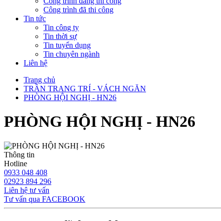
Công trình đang thi công
Công trình đã thi công
Tin tức
Tin công ty
Tin thời sự
Tin tuyển dụng
Tin chuyên ngành
Liên hệ
Trang chủ
TRẦN TRANG TRÍ - VÁCH NGĂN
PHÒNG HỘI NGHỊ - HN26
PHÒNG HỘI NGHỊ - HN26
Thông tin
Hotline
0933 048 408
02923 894 296
Liên hệ tư vấn
Tư vấn qua FACEBOOK