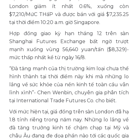
London giảm ít nhất 0.6%, xuống còn
$7,210/MứC THấP và được bán với giá $7,235.25
tại thời điểm 10:20 a.m. giờ Singapore.
Hợp đồng giao kỳ hạn tháng 12 trên sàn
Shanghai Futures Exchange bất ngờ trượt
mạnh xuống vùng 56,640 yuan/tấn ($8,329)-
mức thấp nhất kể từ ngày 16/8.
“Đà tăng mạnh của thị trường kim loại chưa thể
hình thành tại thời điểm này khi mà những lo
lắng về sức khỏe của nền kinh tế toàn cầu vẫn
lình xình”- Chen Wenbin, chuyên gia phân tích
tại International Trade Futures Co. cho biết.
Với mức hiện tại, giá đồng trên sàn London đã hạ
1.8 tính riêng trong năm nay. Những lo lắng về
đà tăng trưởng kinh tế chậm chạp tại Mỹ và
châu Âu đang đe dọa phần nào tới các quốc gia