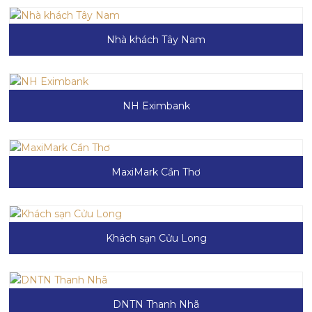
Nhà khách Tây Nam
NH Eximbank
MaxiMark Cần Thơ
Khách sạn Cửu Long
DNTN Thanh Nhã