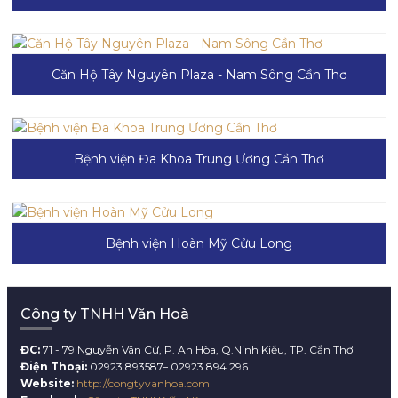
Căn Hộ Tây Nguyên Plaza - Nam Sông Cần Thơ
Bệnh viện Đa Khoa Trung Ương Cần Thơ
Bệnh viện Hoàn Mỹ Cửu Long
Công ty TNHH Văn Hoà
ĐC:
71 - 79 Nguyễn Vãn Cừ, P. An Hòa, Q.Ninh Kiều, TP. Cần Thơ
Điện Thoại:
02923 893587– 02923 894 296
Website:
http://congtyvanhoa.com